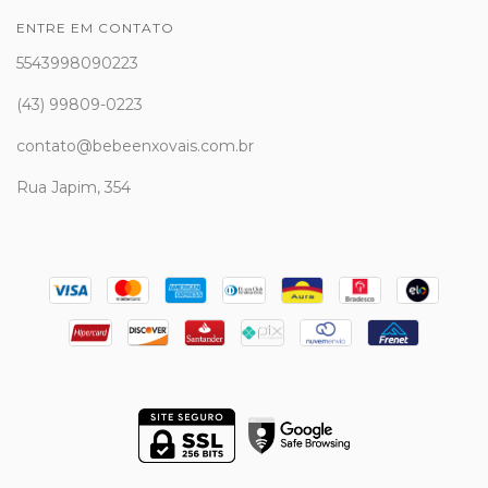
ENTRE EM CONTATO
5543998090223
(43) 99809-0223
contato@bebeenxovais.com.br
Rua Japim, 354