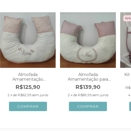
16
Almofada
Almofada
Kit
Amamentação
Amamentação para
Personalizada Rose
Meninas Personalizada
Am
R$125,90
R$139,90
R$
Nude com Off White
Jardim Encantado Off
C
Nervura para Meninas
White com Rose Gold
2
x de
R$62,95
sem juros
2
x de
R$69,95
sem juros
4