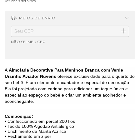
Ver mais detalhes
MEIOS DE ENVIO
ALTERAR CEP
Entregas para o CEP:
NÃO SEI MEU CEP
A
Almofada Decorativa Para Meninos Branca com Verde
Ursinho Aviador Nuvens
oferece exclusividade para o quarto do
seu bebê. É um elemento encantador e especial de decoração.
Ela foi projetada com carinho para adicionar um toque único e
especial ao espaço do bebê e criar um ambiente acolhedor e
aconchegante.
Composição:
• Confeccionado em percal 200 fios
• Tecido 100% Algodão Antialérgico
• Enchimento de Manta Acrílica
• Fechamento em zíper