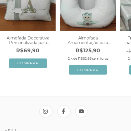
Almofada Decorativa
Almofada
T
Personalizada para
Amamentação para
pa
Menino Nuvens Branca
Meninos Branca com
R$69,90
R$125,90
R$
com Verde
Verde Ursinho Aviador
Urs
Nuvens
2
x de
R$62,95
sem juros
2
MENU