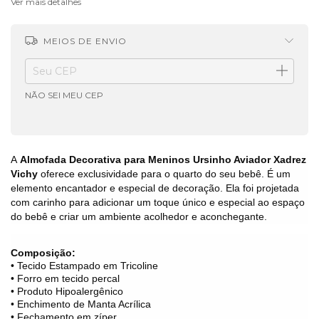
Ver mais detalhes
MEIOS DE ENVIO
ALTERAR CEP
Entregas para o CEP:
NÃO SEI MEU CEP
A
Almofada Decorativa para Meninos Ursinho Aviador Xadrez
Vichy
oferece exclusividade para o quarto do seu bebê. É um
elemento encantador e especial de decoração. Ela foi projetada
com carinho para adicionar um toque único e especial ao espaço
do bebê e criar um ambiente acolhedor e aconchegante.
Composição:
• Tecido Estampado em Tricoline
• Forro em tecido percal
• Produto Hipoalergênico
• Enchimento de Manta Acrílica
• Fechamento em zíper