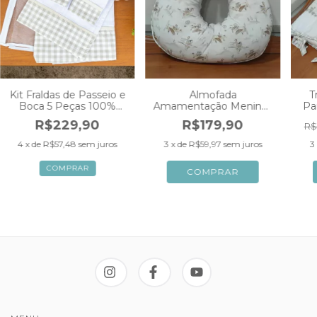
Kit Fraldas de Passeio e
Almofada
T
Boca 5 Peças 100%
Amamentação Meninos
Pa
Algodao Premium
Ursinho Aviador Xadrez
Ur
R$229,90
R$179,90
R$
Varias Cores
Vichy
4
x de
R$57,48
sem juros
3
x de
R$59,97
sem juros
3
COMPRAR