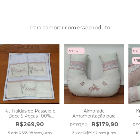
Para comprar com esse produto
9
%
OFF
6
%
FR
Kit Fraldas de Passeio e
Almofada
K
Boca 5 Peças 100%
Amamentação para
Algodao Premium Off
Meninas Personalizada
M
R$269,90
R$179,90
R$197,90
R$9
White com Rose Velho
Linho com Rose Gold
Flores Lavanda
Luxo Exclusive
5
x de
R$53,98
sem juros
3
x de
R$59,97
sem juros
10