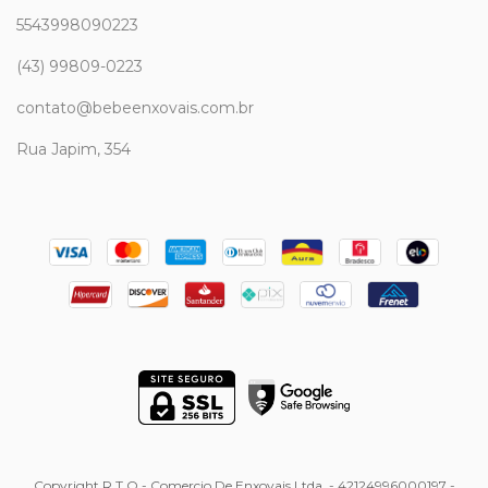
5543998090223
(43) 99809-0223
contato@bebeenxovais.com.br
Rua Japim, 354
Copyright R T O - Comercio De Enxovais Ltda. - 42124996000197 -