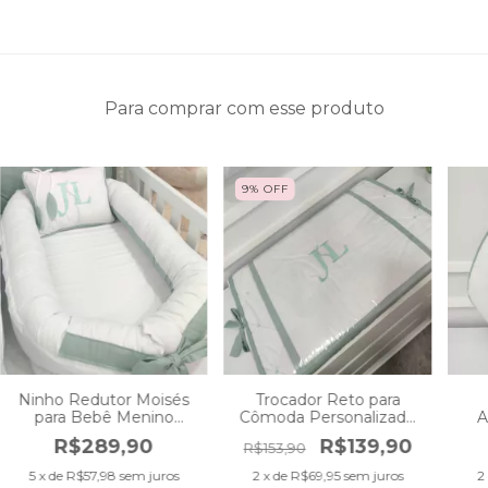
Para comprar com esse produto
9
%
OFF
Ninho Redutor Moisés
Trocador Reto para
para Bebê Menino
Cômoda Personalizado
A
Personalizado Branco
Branco com Verde para
Me
R$289,90
R$139,90
R$153,90
com Verde João Lucas
Meninos Coleção João
Bra
Lucas
5
x de
R$57,98
sem juros
2
x de
R$69,95
sem juros
2