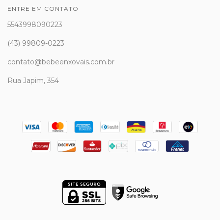
ENTRE EM CONTATO
5543998090223
(43) 99809-0223
contato@bebeenxovais.com.br
Rua Japim, 354