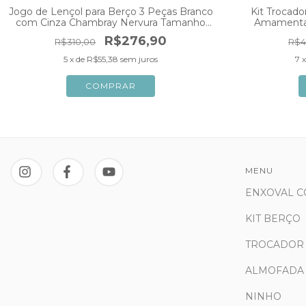
Jogo de Lençol para Berço 3 Peças Branco
Kit Trocad
com Cinza Chambray Nervura Tamanho
Amamentaç
Padrão Nacional Americano
R$276,90
R$310,00
R$4
5
x de
R$55,38
sem juros
7
MENU
ENXOVAL 
KIT BERÇO
TROCADOR
ALMOFADA
NINHO