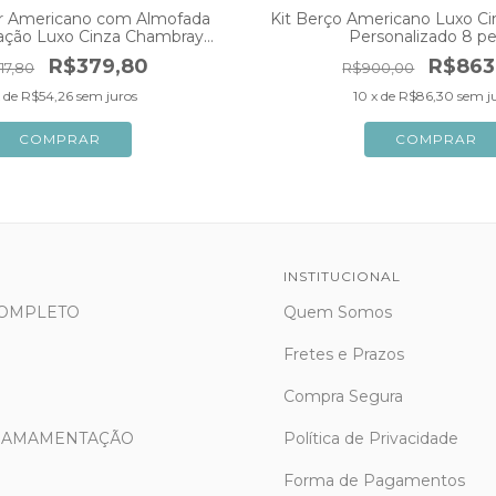
or Americano com Almofada
Kit Berço Americano Luxo C
ão Luxo Cinza Chambray
Personalizado 8 p
Personalizado
R$379,80
R$863
17,80
R$900,00
x de
R$54,26
sem juros
10
x de
R$86,30
sem j
INSTITUCIONAL
COMPLETO
Quem Somos
Fretes e Prazos
Compra Segura
 AMAMENTAÇÃO
Política de Privacidade
Forma de Pagamentos