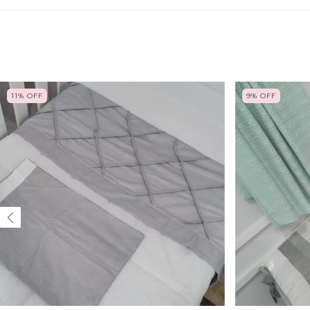
11
%
OFF
9
%
OFF