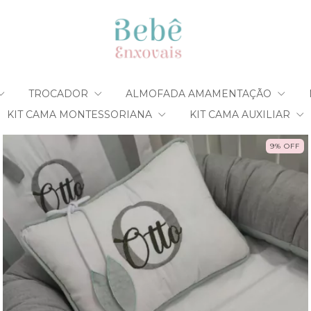
TROCADOR
ALMOFADA AMAMENTAÇÃO
KIT CAMA MONTESSORIANA
KIT CAMA AUXILIAR
9
%
OFF