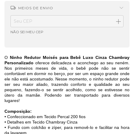
MEIOS DE ENVIO
ALTERAR CEP
Entregas para o CEP:
NÃO SEI MEU CEP
O
Ninho Redutor Moisés para Bebê Luxo Cinza Chambray
Personalizado
oferece delicadeza e aconchego ao seu neném.
Nos primeiros meses de vida, o bebê pode não se sentir
confortável em dormir no berço, por ser um espaço grande onde
ele não está acostumado. Nesse momento, o ninho redutor pode
ser seu maior aliado, trazendo conforto e qualidade ao seu
pequeno, fazendo-o se sentir acolhido, como se estivesse no
útero da mamãe. Podendo ser transportado para diversos
lugares!
Composição:
• Confeccionado em Tecido Percal 200 fios
• Detalhes em Tecido Chambray Cinza
• Fundo com colchão e zíper, para removê-lo e facilitar na hora
da lavagem