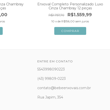
inza Chambray
Enxoval Completo Personalizado Luxo
eças
Cinza Chambray 12 peças
,00
R$1.559,99
R$1.757,70
uros
10
x de
R$156,00
sem juros
ENTRE EM CONTATO
5543998090223
(43) 99809-0223
contato@bebeenxovais.com.br
Rua Japim, 354